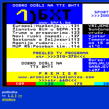
prethodna
<< 1,
2
,
3
>>
slijedeca