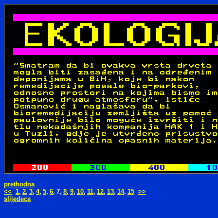
prethodna
<<
1
,
2
,
3
,
4
,
5
,
6
,
7,
8
,
9
,
10
,
11
,
12
,
13
,
14
,
15
>>
slijedeca