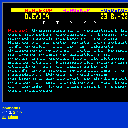
prethodna
<< 1,
2
>>
slijedeca