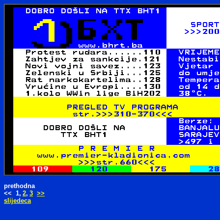
prethodna
<< 1,
2
,
3
>>
slijedeca